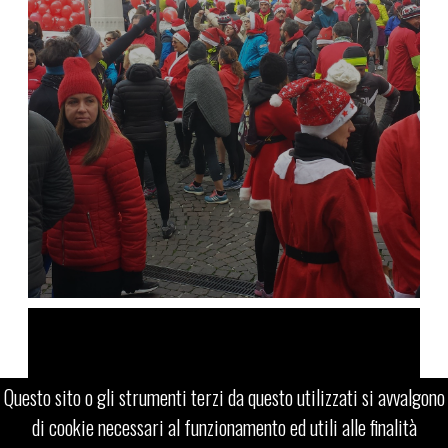
e20run.conegliano@gmail.com
Questo sito o gli strumenti terzi da questo utilizzati si avvalgono
di cookie necessari al funzionamento ed utili alle finalità
(c) E20 RUN CONEGLIANO - TV -