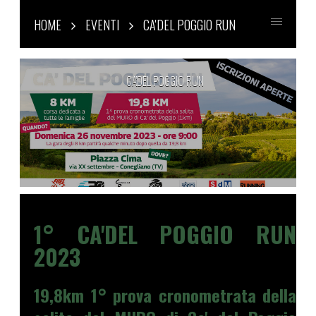
HOME
EVENTI
CA'DEL POGGIO RUN
CA'DEL POGGIO RUN
1° CA'DEL POGGIO RUN
2023
19,8km 1° prova cronometrata della