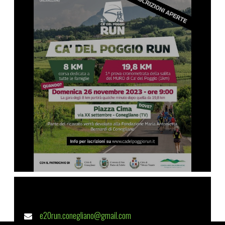
e20run.conegliano@gmail.com